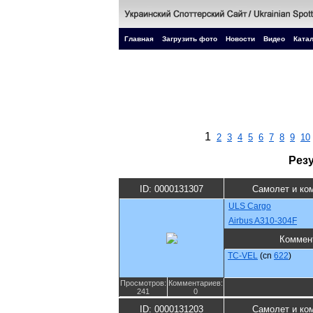
Главная
Загрузить фото
Новости
Видео
Катал
1
2
3
4
5
6
7
8
9
10
Рез
ID: 0000131307
Самолет и ко
ULS Cargo
Airbus A310-304F
Коммен
TC-VEL
(cn
622
)
Просмотров:
Комментариев:
241
0
ID: 0000131203
Самолет и ко