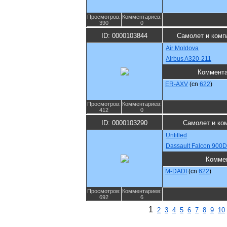
Просмотров:
Комментариев:
390
0
ID: 0000103844
Самолет и комп
Air Moldova
Airbus A320-211
Коммент
ER-AXV
(cn
622
)
Просмотров:
Комментариев:
412
0
ID: 0000103290
Самолет и ко
Untitled
Dassault Falcon 900
Комме
M-DADI
(cn
622
)
Просмотров:
Комментариев:
692
6
1
2
3
4
5
6
7
8
9
10