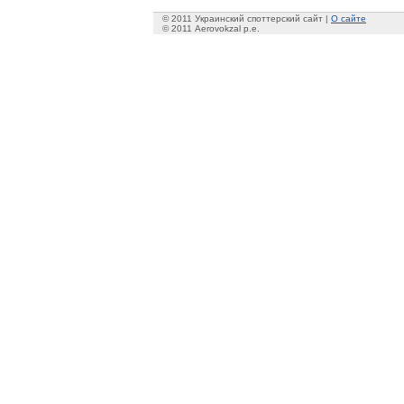
© 2011 Украинский споттерский сайт |
О сайте
© 2011 Aerovokzal p.e.