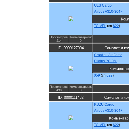
ULS Cargo
Airbus A310-304F
Ком
TC-VEL
(cn
622
)
Просмотров:
Комментариев:
214
0
ID: 0000127004
Самолет и ко
Croatia - Air Force
Pilatus PC-9M
Комментар
059
(cn
622
)
Просмотров:
Комментариев:
439
0
ID: 0000111432
Самолет и ко
KUZU Cargo
Airbus A310-304F
Комментар
TC-VEL
(cn
622
)