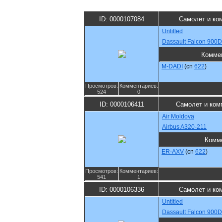
ID: 0000107084
Самолет и ко
Untitled
Dassault Falcon 900
Комме
M-DADI
(cn
622
)
Просмотров:
Комментариев:
524
0
ID: 0000106411
Самолет и ком
Air Moldova
Airbus A320-211
Комм
ER-AXV
(cn
622
)
Просмотров:
Комментариев:
541
1
ID: 0000106336
Самолет и ко
Untitled
Dassault Falcon 900