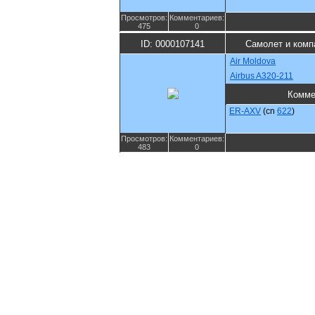
Просмотров:
Комментариев:
475
0
ID: 0000107141
Самолет и комп
Air Moldova
Airbus A320-211
Комме
ER-AXV
(cn
622
)
Просмотров:
Комментариев:
483
0