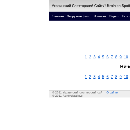
Главная
Загрузить фото
Новости
Видео
Катал
1
2
3
4
5
6
7
8
9
10
Нич
1
2
3
4
5
6
7
8
9
10
© 2011 Украинский споттерский сайт |
О сайте
© 2011 Aerovokzal p.e.