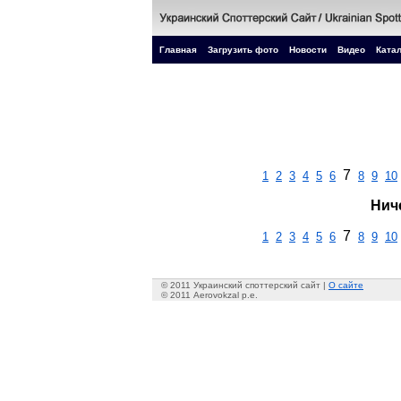
Главная
Загрузить фото
Новости
Видео
Катал
7
1
2
3
4
5
6
8
9
10
Нич
7
1
2
3
4
5
6
8
9
10
© 2011 Украинский споттерский сайт |
О сайте
© 2011 Aerovokzal p.e.