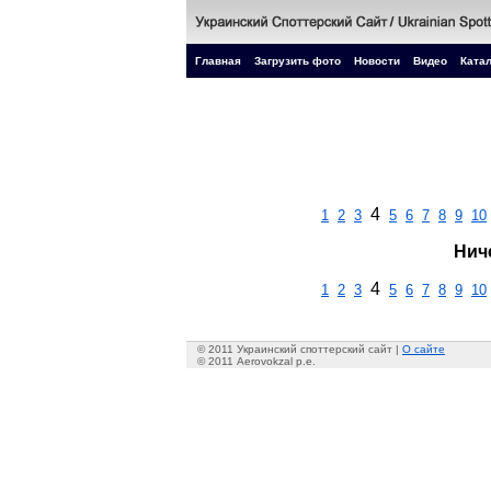
Главная
Загрузить фото
Новости
Видео
Катал
4
1
2
3
5
6
7
8
9
10
Нич
4
1
2
3
5
6
7
8
9
10
© 2011 Украинский споттерский сайт |
О сайте
© 2011 Aerovokzal p.e.