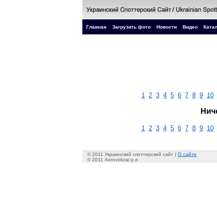
Главная
Загрузить фото
Новости
Видео
Катал
1
2
3
4
5
6
7
8
9
10
Нич
1
2
3
4
5
6
7
8
9
10
© 2011 Украинский споттерский сайт |
О сайте
© 2011 Aerovokzal p.e.