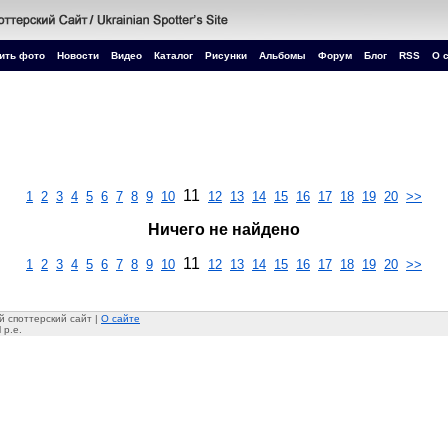
ить фото
Новости
Видео
Каталог
Рисунки
Альбомы
Форум
Блог
RSS
О 
11
1
2
3
4
5
6
7
8
9
10
12
13
14
15
16
17
18
19
20
>>
Ничего не найдено
11
1
2
3
4
5
6
7
8
9
10
12
13
14
15
16
17
18
19
20
>>
 споттерский сайт |
О сайте
 p.e.