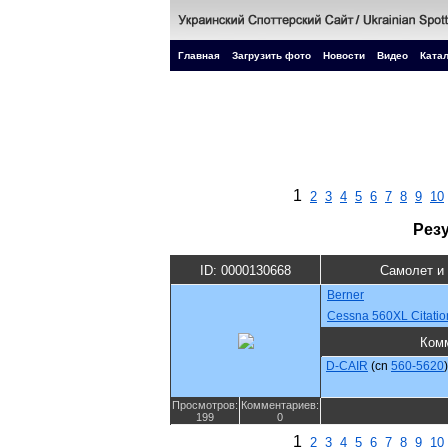
Главная
Загрузить фото
Новости
Видео
Катал
1
2
3
4
5
6
7
8
9
10
Рез
ID: 0000130668
Самолет и
Berner
Cessna 560XL Citati
Ком
D-CAIR
(cn
560-5620
)
Просмотров:
Комментариев:
199
0
1
2
3
4
5
6
7
8
9
10