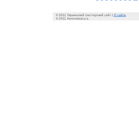
© 2011 Украинский споттерский сайт |
О сайте
© 2011 Aerovokzal p.e.