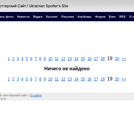
ить фото
Новости
Видео
Каталог
Рисунки
Альбомы
Форум
Блог
RSS
О 
19
1
2
3
4
5
6
7
8
9
10
11
12
13
14
15
16
17
18
20
>>
Ничего не найдено
19
1
2
3
4
5
6
7
8
9
10
11
12
13
14
15
16
17
18
20
>>
 споттерский сайт |
О сайте
 p.e.