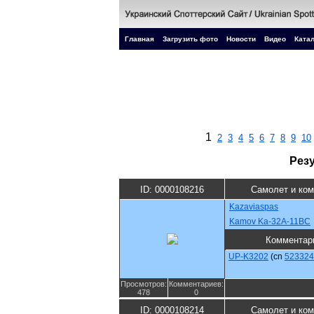
Главная
Загрузить фото
Новости
Видео
Катал
1
2
3
4
5
6
7
8
9
10
Рез
ID: 0000108216
Самолет и ко
Kazaviaspas
Kamov Ka-32A-11BC
Комментар
UP-K3202
(cn
523324
Просмотров:
Комментариев:
478
0
ID: 0000108214
Самолет и ко