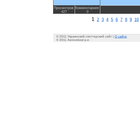
Просмотров:
Комментариев:
427
0
1
2
3
4
5
6
7
8
9
10
© 2011 Украинский споттерский сайт |
О сайте
© 2011 Aerovokzal p.e.