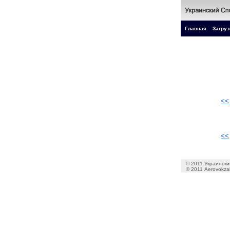
Главная
Загруз
<<
<<
© 2011 Украинский
© 2011 Aerovokzal