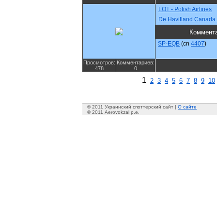
LOT - Polish Airlines
De Havilland Canada
Коммент
SP-EQB
(cn
4407
)
Просмотров:
Комментариев:
478
0
1
2
3
4
5
6
7
8
9
10
© 2011 Украинский споттерский сайт |
О сайте
© 2011 Aerovokzal p.e.