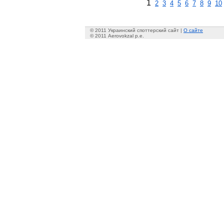
1
2
3
4
5
6
7
8
9
10
© 2011 Украинский споттерский сайт |
О сайте
© 2011 Aerovokzal p.e.