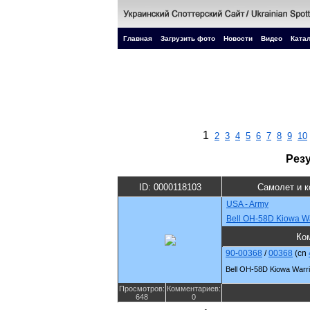
Главная
Загрузить фото
Новости
Видео
Катал
1
2
3
4
5
6
7
8
9
10
Рез
ID: 0000118103
Самолет и 
USA - Army
Bell OH-58D Kiowa Wa
Ко
90-00368
/
00368
(cn
Bell OH-58D Kiowa Warri
Просмотров:
Комментариев:
648
0