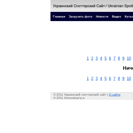
Главная
Загрузить фото
Новости
Видео
Катал
1
2
3
4
5
6
7
8
9
10
Нич
1
2
3
4
5
6
7
8
9
10
© 2011 Украинский споттерский сайт |
О сайте
© 2011 Aerovokzal p.e.