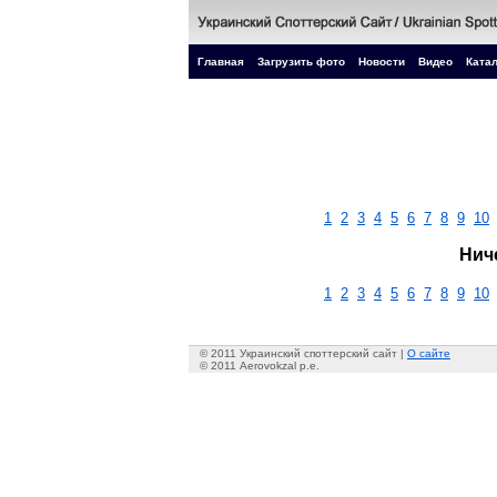
Главная
Загрузить фото
Новости
Видео
Катал
1
2
3
4
5
6
7
8
9
10
Нич
1
2
3
4
5
6
7
8
9
10
© 2011 Украинский споттерский сайт |
О сайте
© 2011 Aerovokzal p.e.