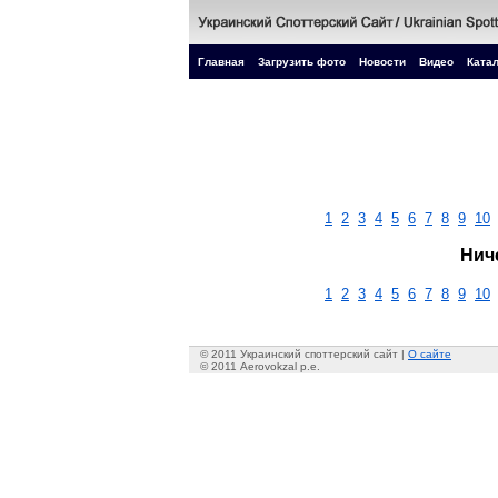
Главная
Загрузить фото
Новости
Видео
Катал
1
2
3
4
5
6
7
8
9
10
Нич
1
2
3
4
5
6
7
8
9
10
© 2011 Украинский споттерский сайт |
О сайте
© 2011 Aerovokzal p.e.