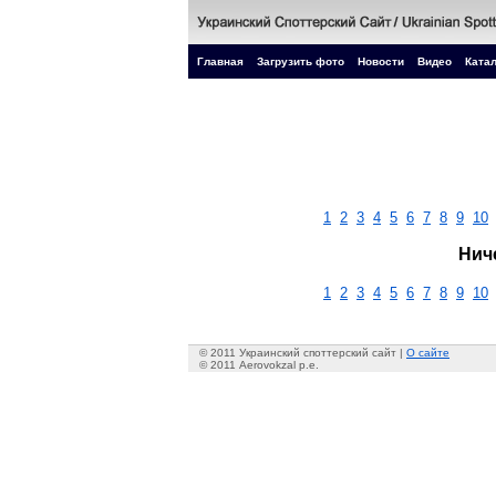
Главная
Загрузить фото
Новости
Видео
Катал
1
2
3
4
5
6
7
8
9
10
Нич
1
2
3
4
5
6
7
8
9
10
© 2011 Украинский споттерский сайт |
О сайте
© 2011 Aerovokzal p.e.