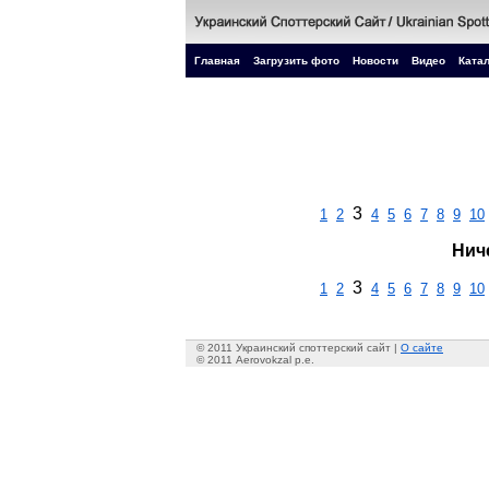
Главная
Загрузить фото
Новости
Видео
Катал
3
1
2
4
5
6
7
8
9
10
Нич
3
1
2
4
5
6
7
8
9
10
© 2011 Украинский споттерский сайт |
О сайте
© 2011 Aerovokzal p.e.