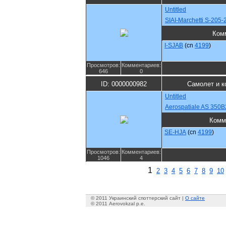
Untitled
SIAI-Marchetti S-205
Ком
I-SJAB
(cn
4199
)
Просмотров:
Комментариев:
646
0
ID: 0000000982
Самолет и к
Untitled
Aerospatiale AS 350B
Комм
SE-HJA
(cn
4199
)
Просмотров:
Комментариев:
1046
4
1
2
3
4
5
6
7
8
9
10
© 2011 Украинский споттерский сайт |
О сайте
© 2011 Aerovokzal p.e.