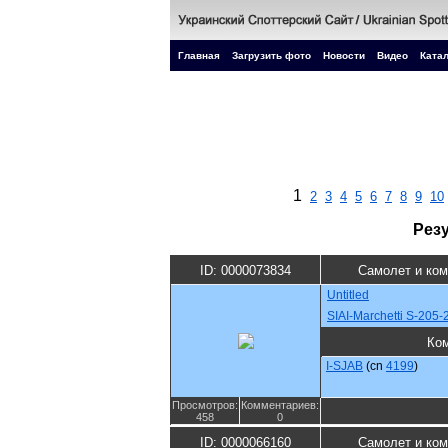
Главная
Загрузить фото
Новости
Видео
Катал
1
2
3
4
5
6
7
8
9
10
Рез
ID: 0000073834
Самолет и ко
Untitled
SIAI-Marchetti S-205
Ко
I-SJAB
(cn
4199
)
Просмотров:
Комментариев:
458
0
ID: 0000066160
Самолет и ко