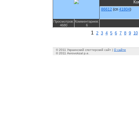
Ко
86612
(cn
41804
)
Просмотров:
Комментариев:
4680
6
1
2
3
4
5
6
7
8
9
10
© 2011 Украинский споттерский сайт |
О сайте
© 2011 Aerovokzal p.e.