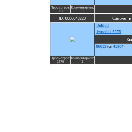
Просмотров:
Комментариев:
921
0
ID: 0000048220
Самолет и
Untitled
Ilyushin Il-62TS
Ко
86612
(cn
41804
)
Просмотров:
Комментариев:
2679
1