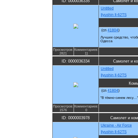
ID: 0000036335
Самолет и к
Untitled
Ilyushin Il-62TS
(cn
41804
)
Лучшее средство, чтоб
Одесса
Просмотров:
Комментариев:
2821
11
ID: 0000036334
Самолет и к
Untitled
Ilyushin Il-62TS
Комм
(cn
41804
)
"В тёмно-синем лесу....
Просмотров:
Комментариев:
1576
0
ID: 0000003978
Самолет и ко
Ukraine - Air Force
Ilyushin Il-62TS