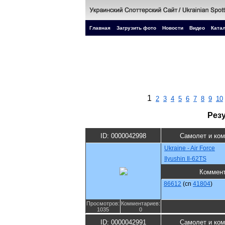
Главная
Загрузить фото
Новости
Видео
Катал
1
2
3
4
5
6
7
8
9
10
Рез
ID: 0000042998
Самолет и ко
Ukraine - Air Force
Ilyushin Il-62TS
Коммен
86612
(cn
41804
)
Просмотров:
Комментариев:
1035
0
ID: 0000042991
Самолет и ко