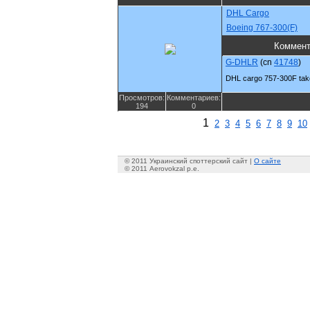
DHL Cargo
Boeing 767-300(F)
Коммент
G-DHLR
(cn
41748
)
DHL cargo 757-300F tak
Просмотров:
Комментариев:
194
0
1
2
3
4
5
6
7
8
9
10
© 2011 Украинский споттерский сайт |
О сайте
© 2011 Aerovokzal p.e.