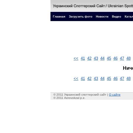
Главная
Загрузить фото
Новости
Видео
Катал
<<
41
42
43
44
45
46
47
48
Нич
<<
41
42
43
44
45
46
47
48
© 2011 Украинский споттерский сайт |
О сайте
© 2011 Aerovokzal p.e.