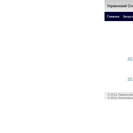
Главная
Загруз
<<
<<
© 2011 Украинский
© 2011 Aerovokzal