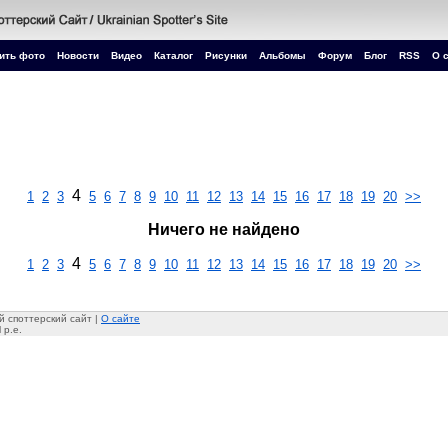
ить фото
Новости
Видео
Каталог
Рисунки
Альбомы
Форум
Блог
RSS
О 
4
1
2
3
5
6
7
8
9
10
11
12
13
14
15
16
17
18
19
20
>>
Ничего не найдено
4
1
2
3
5
6
7
8
9
10
11
12
13
14
15
16
17
18
19
20
>>
 споттерский сайт |
О сайте
 p.e.