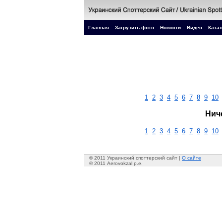
Главная
Загрузить фото
Новости
Видео
Катал
1
2
3
4
5
6
7
8
9
10
Нич
1
2
3
4
5
6
7
8
9
10
© 2011 Украинский споттерский сайт |
О сайте
© 2011 Aerovokzal p.e.