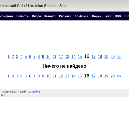
ить фото
Новости
Видео
Каталог
Рисунки
Альбомы
Форум
Блог
RSS
О 
16
1
2
3
4
5
6
7
8
9
10
11
12
13
14
15
17
18
19
20
>>
Ничего не найдено
16
1
2
3
4
5
6
7
8
9
10
11
12
13
14
15
17
18
19
20
>>
 споттерский сайт |
О сайте
 p.e.