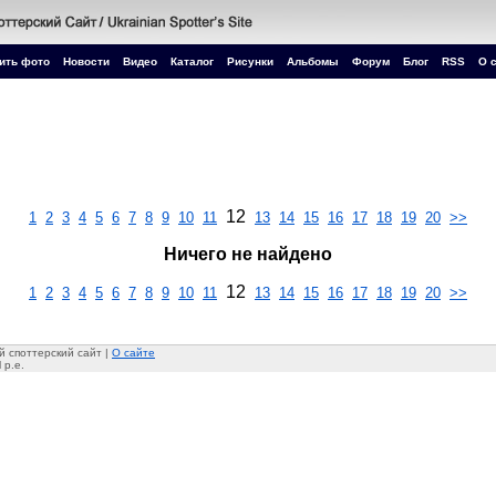
ить фото
Новости
Видео
Каталог
Рисунки
Альбомы
Форум
Блог
RSS
О 
12
1
2
3
4
5
6
7
8
9
10
11
13
14
15
16
17
18
19
20
>>
Ничего не найдено
12
1
2
3
4
5
6
7
8
9
10
11
13
14
15
16
17
18
19
20
>>
 споттерский сайт |
О сайте
 p.e.