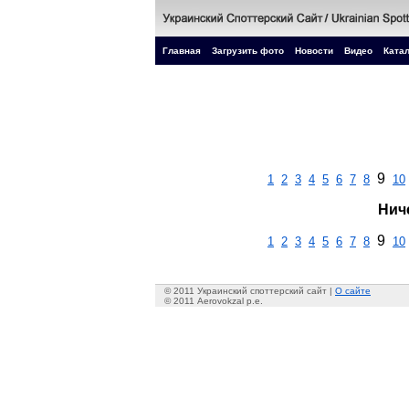
Главная
Загрузить фото
Новости
Видео
Катал
9
1
2
3
4
5
6
7
8
10
Нич
9
1
2
3
4
5
6
7
8
10
© 2011 Украинский споттерский сайт |
О сайте
© 2011 Aerovokzal p.e.