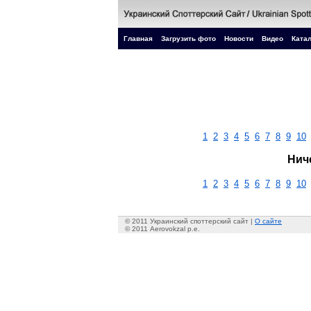
Главная
Загрузить фото
Новости
Видео
Катал
1
2
3
4
5
6
7
8
9
10
Нич
1
2
3
4
5
6
7
8
9
10
© 2011 Украинский споттерский сайт |
О сайте
© 2011 Aerovokzal p.e.