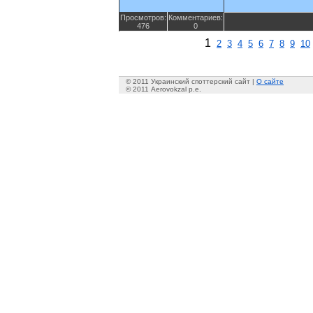
Просмотров:
Комментариев:
476
0
1
2
3
4
5
6
7
8
9
10
© 2011 Украинский споттерский сайт |
О сайте
© 2011 Aerovokzal p.e.