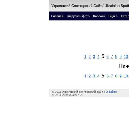
Главная
Загрузить фото
Новости
Видео
Катал
5
1
2
3
4
6
7
8
9
10
Нич
5
1
2
3
4
6
7
8
9
10
© 2011 Украинский споттерский сайт |
О сайте
© 2011 Aerovokzal p.e.