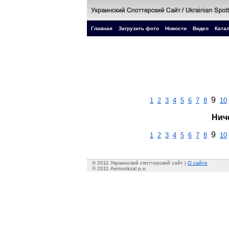
Главная
Загрузить фото
Новости
Видео
Катал
9
1
2
3
4
5
6
7
8
10
Нич
9
1
2
3
4
5
6
7
8
10
© 2011 Украинский споттерский сайт |
О сайте
© 2011 Aerovokzal p.e.