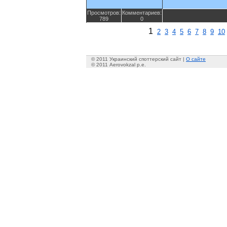
Просмотров:
Комментариев:
789
0
1
2
3
4
5
6
7
8
9
10
© 2011 Украинский споттерский сайт |
О сайте
© 2011 Aerovokzal p.e.