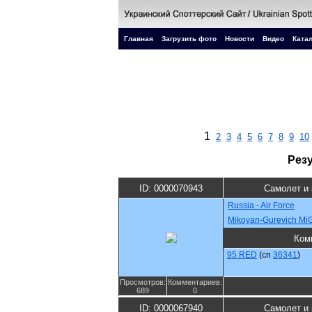
Главная
Загрузить фото
Новости
Видео
Катал
1
2
3
4
5
6
7
8
9
10
Рез
ID: 0000070943
Самолет и
Russia - Air Force
Mikoyan-Gurevich Mi
Ком
95 RED
(cn
36341
)
Просмотров:
Комментариев:
689
0
ID: 0000067940
Самолет и