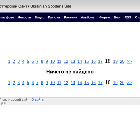
ить фото
Новости
Видео
Каталог
Рисунки
Альбомы
Форум
Блог
RSS
О 
18
1
2
3
4
5
6
7
8
9
10
11
12
13
14
15
16
17
19
20
>>
Ничего не найдено
18
1
2
3
4
5
6
7
8
9
10
11
12
13
14
15
16
17
19
20
>>
 споттерский сайт |
О сайте
 p.e.