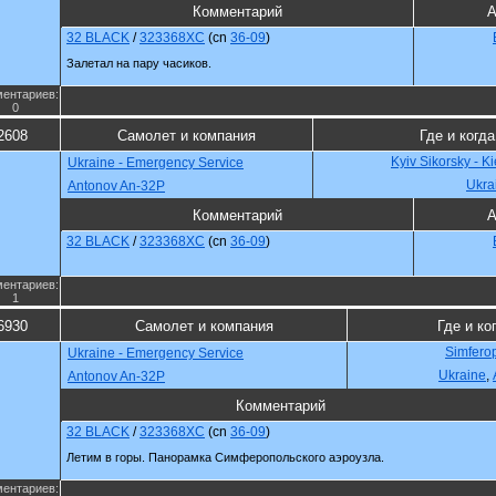
Комментарий
А
32 BLACK
/
323368XC
(cn
36-09
)
Залетал на пару часиков.
ентариев:
0
2608
Самолет и компания
Где и когда
Kyiv Sikorsky - K
Ukraine - Emergency Service
Ukra
Antonov An-32P
Комментарий
А
32 BLACK
/
323368XC
(cn
36-09
)
ентариев:
1
6930
Самолет и компания
Где и ко
Simferop
Ukraine - Emergency Service
Ukraine
,
Antonov An-32P
Комментарий
32 BLACK
/
323368XC
(cn
36-09
)
Летим в горы. Панорамка Симферопольского аэроузла.
ентариев: