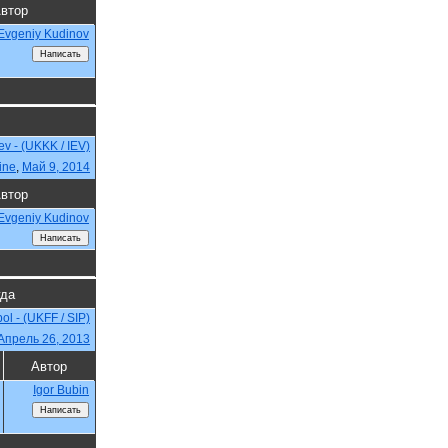
втор
Evgeniy Kudinov
iev - (UKKK / IEV)
ine
,
Май 9, 2014
втор
Evgeniy Kudinov
гда
ol - (UKFF / SIP)
Апрель 26, 2013
Автор
Igor Bubin