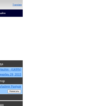
Translate
сайте
гда
Nezhin - (UKRN)
екабрь 29, 2015
тор
Vladimir Pavlyuk
гда