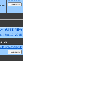
авой
iev - (UKKK / IEV)
ктябрь 12, 2015
втор
Vitaliy Nesenyuk