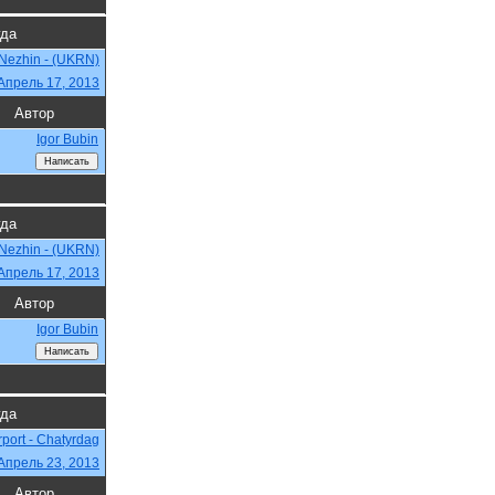
гда
Nezhin - (UKRN)
Апрель 17, 2013
Автор
Igor Bubin
гда
Nezhin - (UKRN)
Апрель 17, 2013
Автор
Igor Bubin
гда
irport - Chatyrdag
Апрель 23, 2013
Автор