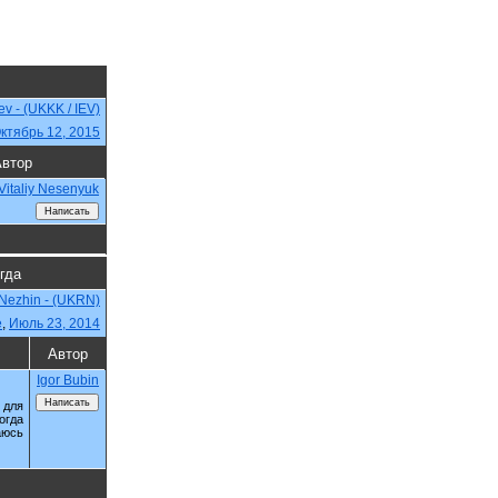
iev - (UKKK / IEV)
ктябрь 12, 2015
втор
Vitaliy Nesenyuk
огда
Nezhin - (UKRN)
e
,
Июль 23, 2014
Автор
Igor Bubin
 для
огда
аюсь