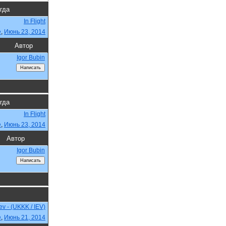
огда
In Flight
e
,
Июнь 23, 2014
Автор
Igor Bubin
огда
In Flight
e
,
Июнь 23, 2014
Автор
Igor Bubin
iev - (UKKK / IEV)
e
,
Июнь 21, 2014