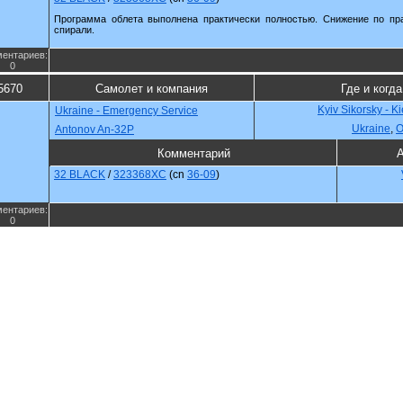
Программа облета выполнена практически полностью. Снижение по пр
спирали.
ентариев:
0
5670
Самолет и компания
Где и когда
Kyiv Sikorsky - K
Ukraine - Emergency Service
Ukraine
,
О
Antonov An-32P
Комментарий
А
32 BLACK
/
323368XC
(cn
36-09
)
ентариев:
0