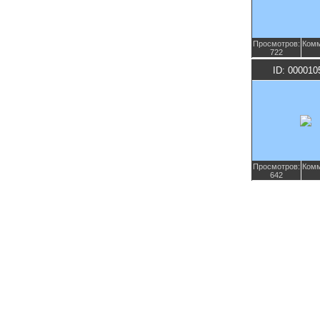
Просмотров:
Комм
722
ID: 000010
Просмотров:
Комм
642