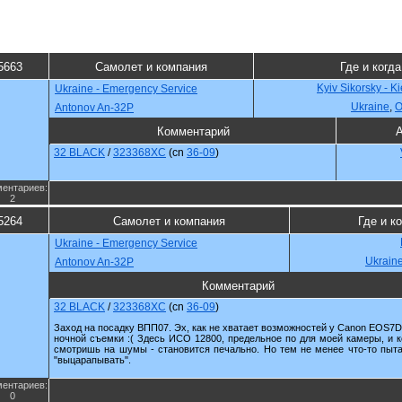
5663
Самолет и компания
Где и когда
Kyiv Sikorsky - K
Ukraine - Emergency Service
Ukraine
,
О
Antonov An-32P
Комментарий
А
32 BLACK
/
323368XC
(cn
36-09
)
ентариев:
2
5264
Самолет и компания
Где и к
Ukraine - Emergency Service
Ukrain
Antonov An-32P
Комментарий
32 BLACK
/
323368XC
(cn
36-09
)
Заход на посадку ВПП07. Эх, как не хватает возможностей у Canon EOS7D
ночной съемки :( Здесь ИСО 12800, предельное по для моей камеры, и к
смотришь на шумы - становится печально. Но тем не менее что-то пыт
"выцарапывать".
ентариев:
0