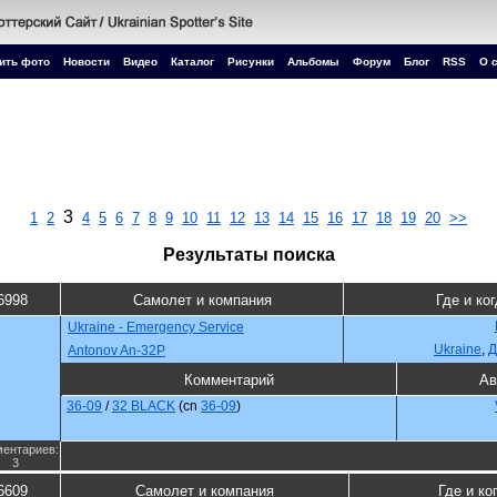
ить фото
Новости
Видео
Каталог
Рисунки
Альбомы
Форум
Блог
RSS
О 
3
1
2
4
5
6
7
8
9
10
11
12
13
14
15
16
17
18
19
20
>>
Результаты поиска
6998
Самолет и компания
Где и ко
Ukraine - Emergency Service
Ukraine
,
Д
Antonov An-32P
Комментарий
Ав
36-09
/
32 BLACK
(cn
36-09
)
ентариев:
3
6609
Самолет и компания
Где и ко