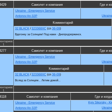
4429
Самолет и компания
Где и к
Ukraine - Emergency Service
Ukrain
Antonov An-32P
Комментарий
32 BLACK
/
323368XC
(cn
36-09
)
Вдогонку за Солнцем! Под нами - Днепродзержинск.
ентариев:
1
4277
Самолет и компания
Где и к
Ukraine - Emergency Service
Ukrain
Antonov An-32P
Комментарий
32 BLACK
/
323368XC
(cn
36-09
)
Вслед за Солнцем... Летим домой...
ентариев:
1
4118
Самолет и компания
Где и когда
Kyiv Sikorsky - K
Ukraine - Emergency Service
Ukrain
Antonov An-32P