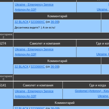
Ukraine - Emergency Service
Ukraine
,
Antonov An-32P
Комментарий
32 BLACK
/
323368XC
(cn
36-09
)
Десантника видите? :) А он есть!
ентариев:
2
6274
Самолет и компания
Где и ко
Ukraine - Emergency Service
Ukraine
,
Antonov An-32P
Комментарий
32 BLACK
/
323368XC
(cn
36-09
)
ентариев:
0
6141
Самолет и компания
Где и когда
Gostomel (Antonov) - Kie
Ukraine - Emergency Service
Ukraine
Antonov An-32P
Комментарий
32 BLACK
/
323368XC
(cn
36-09
)