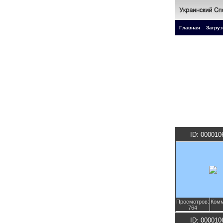
Главная
Загруз
ID: 000010
Просмотров:
Комм
764
ID: 000010