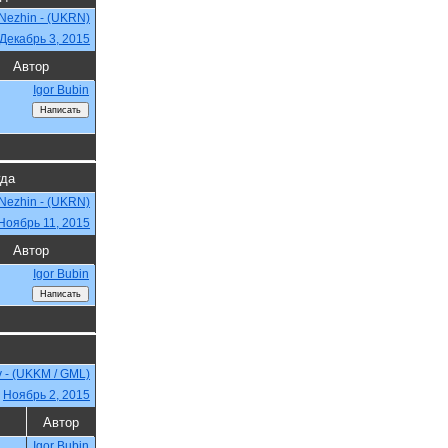
Nezhin - (UKRN)
Декабрь 3, 2015
Автор
Igor Bubin
гда
Nezhin - (UKRN)
Ноябрь 11, 2015
Автор
Igor Bubin
v - (UKKM / GML)
,
Ноябрь 2, 2015
Автор
Igor Bubin