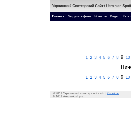
Главная
Загрузить фото
Новости
Видео
Катал
9
1
2
3
4
5
6
7
8
10
Нич
9
1
2
3
4
5
6
7
8
10
© 2011 Украинский споттерский сайт |
О сайте
© 2011 Aerovokzal p.e.