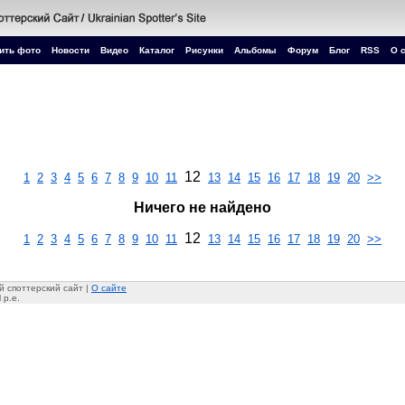
ить фото
Новости
Видео
Каталог
Рисунки
Альбомы
Форум
Блог
RSS
О 
12
1
2
3
4
5
6
7
8
9
10
11
13
14
15
16
17
18
19
20
>>
Ничего не найдено
12
1
2
3
4
5
6
7
8
9
10
11
13
14
15
16
17
18
19
20
>>
 споттерский сайт |
О сайте
 p.e.