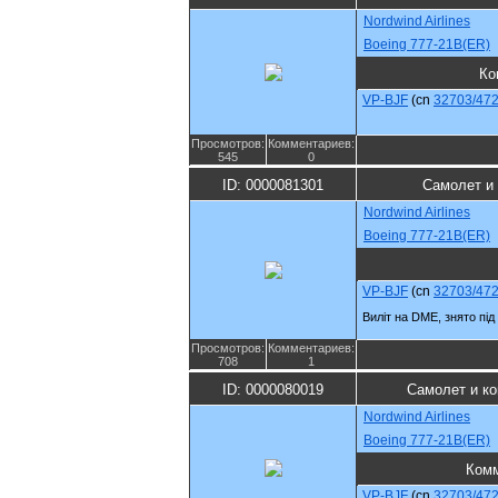
Nordwind Airlines
Boeing 777-21B(ER)
Ко
VP-BJF
(cn
32703/47
Просмотров:
Комментариев:
545
0
ID: 0000081301
Самолет и
Nordwind Airlines
Boeing 777-21B(ER)
VP-BJF
(cn
32703/47
Виліт на DME, знято пі
Просмотров:
Комментариев:
708
1
ID: 0000080019
Самолет и к
Nordwind Airlines
Boeing 777-21B(ER)
Ком
VP-BJF
(cn
32703/47