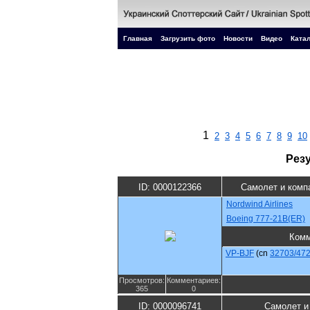
Главная
Загрузить фото
Новости
Видео
Катал
1
2
3
4
5
6
7
8
9
10
Рез
ID: 0000122366
Самолет и комп
Nordwind Airlines
Boeing 777-21B(ER)
Комм
VP-BJF
(cn
32703/47
Просмотров:
Комментариев:
365
0
ID: 0000096741
Самолет и