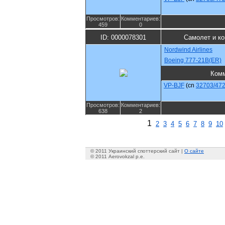
Просмотров:
Комментариев:
459
0
ID: 0000078301
Самолет и к
Nordwind Airlines
Boeing 777-21B(ER)
Ком
VP-BJF
(cn
32703/47
Просмотров:
Комментариев:
638
2
1
2
3
4
5
6
7
8
9
10
© 2011 Украинский споттерский сайт |
О сайте
© 2011 Aerovokzal p.e.