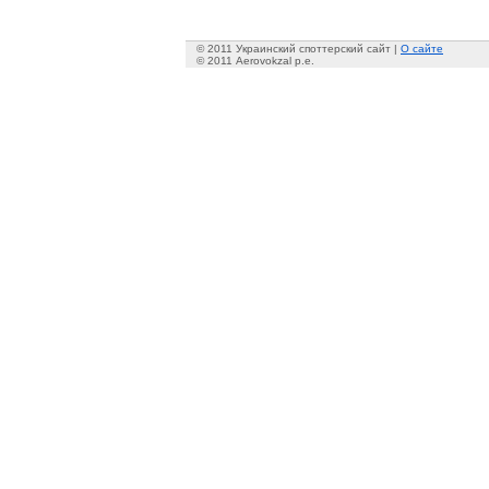
© 2011 Украинский споттерский сайт |
О сайте
© 2011 Aerovokzal p.e.