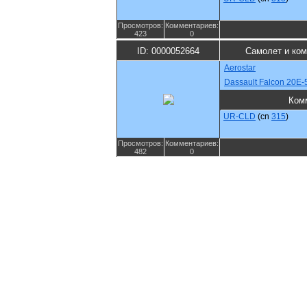
Просмотров:
Комментариев:
423
0
ID: 0000052664
Самолет и ко
Aerostar
Dassault Falcon 20E-
Ком
UR-CLD
(cn
315
)
Просмотров:
Комментариев:
482
0