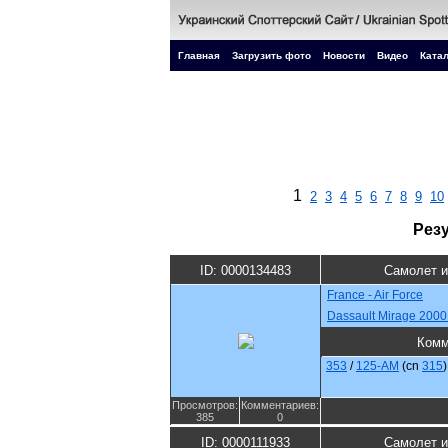
Главная
Загрузить фото
Новости
Видео
Катал
1
2
3
4
5
6
7
8
9
10
Рез
ID: 0000134483
Самолет и
France - Air Force
Dassault Mirage 200
Комм
353
/
125-AM
(cn
315
)
Просмотров:
Комментариев:
385
0
ID: 0000111933
Самолет и