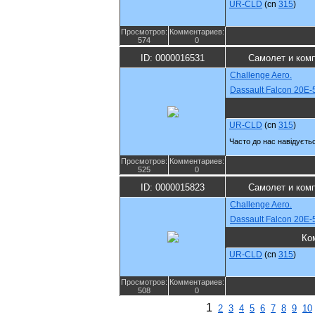
UR-CLD
(cn
315
)
Просмотров:
Комментариев:
574
0
ID: 0000016531
Самолет и ком
Challenge Aero.
Dassault Falcon 20E-
UR-CLD
(cn
315
)
Часто до нас навідуєтьс
Просмотров:
Комментариев:
525
0
ID: 0000015823
Самолет и ком
Challenge Aero.
Dassault Falcon 20E-
Ко
UR-CLD
(cn
315
)
Просмотров:
Комментариев:
508
0
1
2
3
4
5
6
7
8
9
10