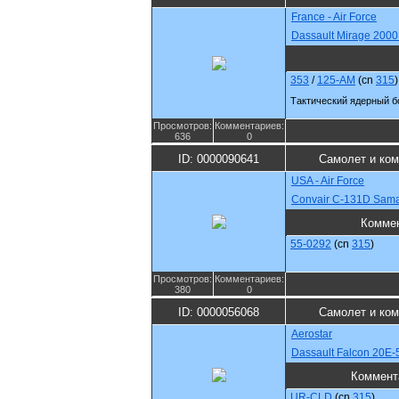
France - Air Force
Dassault Mirage 200
353
/
125-AM
(cn
315
)
Тактический ядерный б
Просмотров:
Комментариев:
636
0
ID: 0000090641
Самолет и ком
USA - Air Force
Convair C-131D Sama
Комме
55-0292
(cn
315
)
Просмотров:
Комментариев:
380
0
ID: 0000056068
Самолет и ко
Aerostar
Dassault Falcon 20E-
Коммент
UR-CLD
(cn
315
)