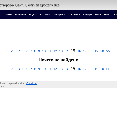
ить фото
Новости
Видео
Каталог
Рисунки
Альбомы
Форум
Блог
RSS
О 
15
1
2
3
4
5
6
7
8
9
10
11
12
13
14
16
17
18
19
20
>>
Ничего не найдено
15
1
2
3
4
5
6
7
8
9
10
11
12
13
14
16
17
18
19
20
>>
 споттерский сайт |
О сайте
 p.e.