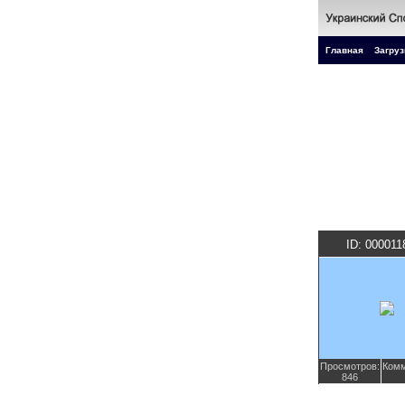
Главная
Загруз
ID: 000011
Просмотров:
Комм
846