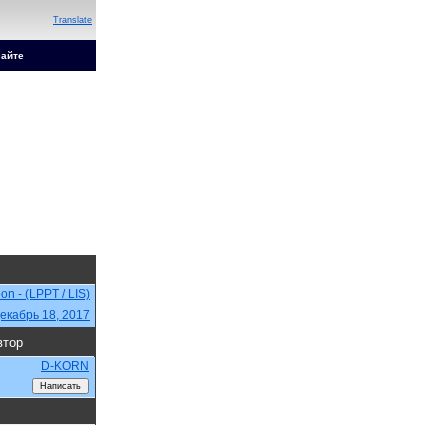
Translate
сайте
on - (LPPT / LIS)
екабрь 18, 2017
втор
D-KORN