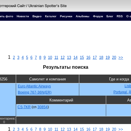
ить фото
Новости
Видео
Каталог
Рисунки
Альбомы
Форум
Блог
RSS
О 
1
2
3
4
5
6
7
8
9
10
11
12
13
14
15
16
17
18
19
20
>>
Результаты поиска
8256
Самолет и компания
Где и когда
Lisb
Euro Atlantic Airways
Portugal
,
Д
Boeing 767-36N(ER)
Комментарий
А
CS-TKR
(cn
30854
)
ентариев:
0
1
2
3
4
5
6
7
8
9
10
11
12
13
14
15
16
17
18
19
20
>>