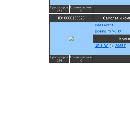
Просмотров:
Комментариев:
234
0
ID: 0000133525
Самолет и ком
Bees Airline
Boeing 737-8HX
Комме
UR-UBC
(cn
29654
)
Просмотров:
Комментариев:
266
0