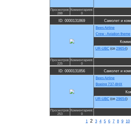
Просмотров:
Комментариев:
288
0
ID: 0000131869
Самолет и ком
Bees Airline
Crew - Aviation theme
Комме
UR-UBC
(cn
29654
)
Просмотров:
Комментариев:
225
0
ID: 0000131856
Самолет и ком
Bees Airline
Boeing 737-8HX
Ко
UR-UBC
(cn
29654
)
Просмотров:
Комментариев:
253
0
2
1
3
4
5
6
7
8
9
10