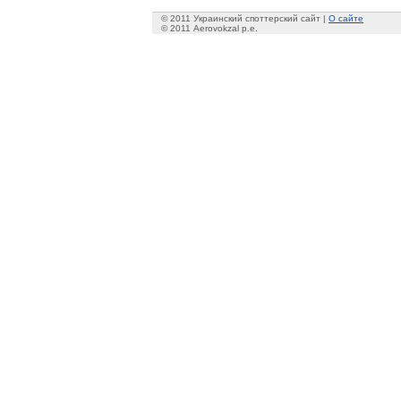
© 2011 Украинский споттерский сайт |
О сайте
© 2011 Aerovokzal p.e.