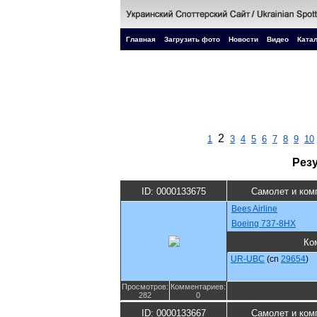
Главная
Загрузить фото
Новости
Видео
Катал
2
1
3
4
5
6
7
8
9
10
Рез
ID: 0000133675
Самолет и ком
Bees Airline
Boeing 737-8HX
Ко
UR-UBC
(cn
29654
)
Просмотров:
Комментариев:
282
0
ID: 0000133667
Самолет и ком