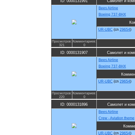
ID: 0000131991
Самолет и ком
Bees Airline
Boeing 737-8HX
Ко
UR-UBC
(cn
29654
)
Просмотров:
Комментариев:
321
0
ID: 0000131907
Самолет и ком
Bees Airline
Boeing 737-8HX
Коммен
UR-UBC
(cn
29654
)
Просмотров:
Комментариев:
220
0
ID: 0000131896
Самолет и ком
Bees Airline
Crew - Aviation theme
Комме
UR-UBC
(cn
29654
)