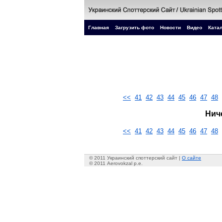
Главная
Загрузить фото
Новости
Видео
Катал
<<
41
42
43
44
45
46
47
48
Нич
<<
41
42
43
44
45
46
47
48
© 2011 Украинский споттерский сайт |
О сайте
© 2011 Aerovokzal p.e.