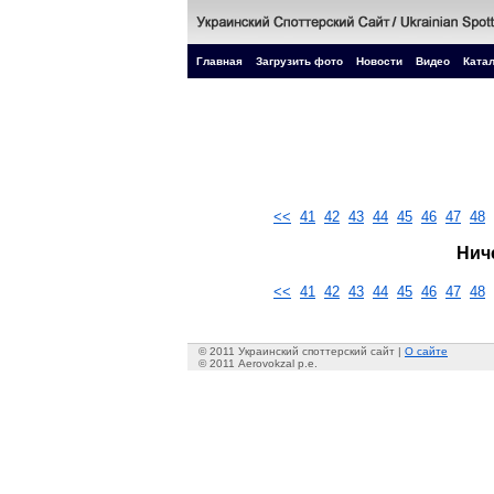
Главная
Загрузить фото
Новости
Видео
Катал
<<
41
42
43
44
45
46
47
48
Нич
<<
41
42
43
44
45
46
47
48
© 2011 Украинский споттерский сайт |
О сайте
© 2011 Aerovokzal p.e.