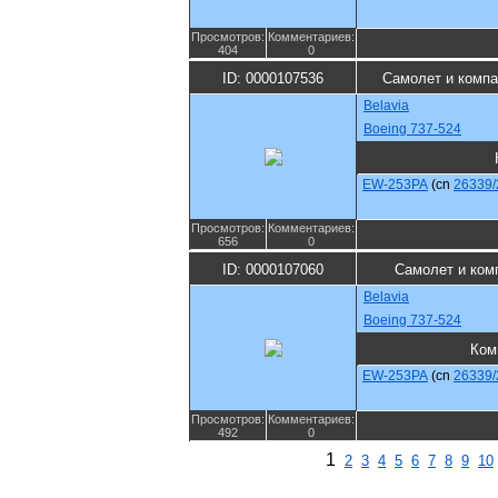
Просмотров:
Комментариев:
404
0
ID: 0000107536
Самолет и компа
Belavia
Boeing 737-524
EW-253PA
(cn
26339/
Просмотров:
Комментариев:
656
0
ID: 0000107060
Самолет и ком
Belavia
Boeing 737-524
Ком
EW-253PA
(cn
26339/
Просмотров:
Комментариев:
492
0
1
2
3
4
5
6
7
8
9
10