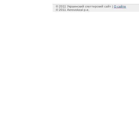
© 2011 Украинский споттерский сайт |
О сайте
© 2011 Aerovokzal p.e.