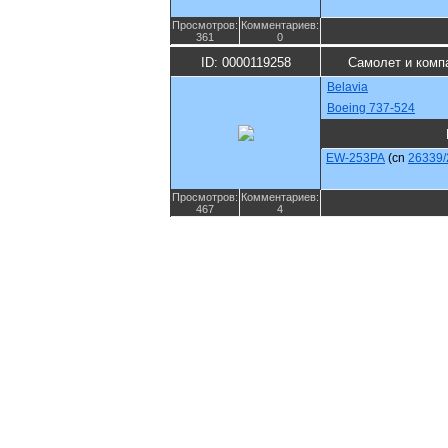
Просмотров:
Комментариев:
361
0
ID: 0000119258
Самолет и комп
Belavia
Boeing 737-524
EW-253PA
(cn
26339/
Просмотров:
Комментариев:
467
4