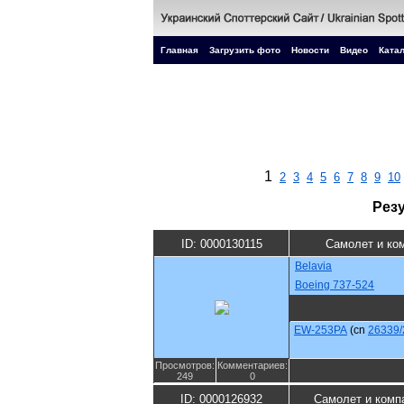
Главная
Загрузить фото
Новости
Видео
Катал
1
2
3
4
5
6
7
8
9
10
Рез
ID: 0000130115
Самолет и ко
Belavia
Boeing 737-524
EW-253PA
(cn
26339/
Просмотров:
Комментариев:
249
0
ID: 0000126932
Самолет и комп