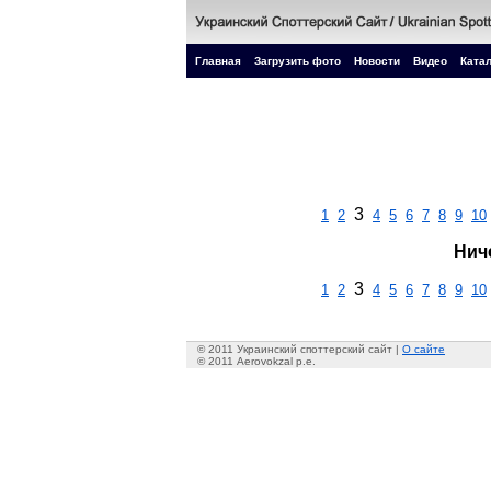
Главная
Загрузить фото
Новости
Видео
Катал
3
1
2
4
5
6
7
8
9
10
Нич
3
1
2
4
5
6
7
8
9
10
© 2011 Украинский споттерский сайт |
О сайте
© 2011 Aerovokzal p.e.