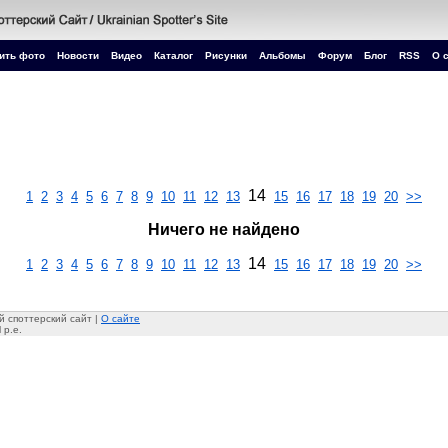
ить фото
Новости
Видео
Каталог
Рисунки
Альбомы
Форум
Блог
RSS
О 
14
1
2
3
4
5
6
7
8
9
10
11
12
13
15
16
17
18
19
20
>>
Ничего не найдено
14
1
2
3
4
5
6
7
8
9
10
11
12
13
15
16
17
18
19
20
>>
 споттерский сайт |
О сайте
 p.e.