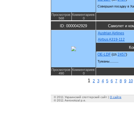
Совершил посадку в Ха
Просмотров:
Комментариев:
568
0
ID: 0000042929
Самолет и ко
Austrian Airlines
Airbus A319-112
Ко
OE-LDF
(cn
2457
)
Туманы..........
Просмотров:
Комментариев:
490
0
1
2
3
4
5
6
7
8
9
10
© 2011 Украинский споттерский сайт |
О сайте
© 2011 Aerovokzal p.e.