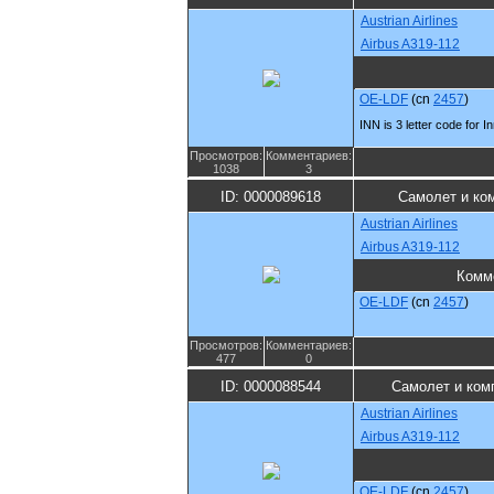
Austrian Airlines
Airbus A319-112
OE-LDF
(cn
2457
)
INN is 3 letter code for I
Просмотров:
Комментариев:
1038
3
ID: 0000089618
Самолет и ко
Austrian Airlines
Airbus A319-112
Комм
OE-LDF
(cn
2457
)
Просмотров:
Комментариев:
477
0
ID: 0000088544
Самолет и ком
Austrian Airlines
Airbus A319-112
OE-LDF
(cn
2457
)