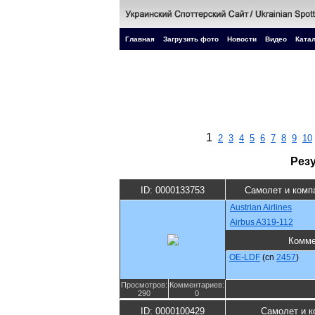
Главная
Загрузить фото
Новости
Видео
Катал
1
2
3
4
5
6
7
8
9
10
Рез
ID: 0000133753
Самолет и комп
Austrian Airlines
Airbus A319-112
Комме
OE-LDF
(cn
2457
)
Просмотров:
Комментариев:
290
0
ID: 0000100429
Самолет и к