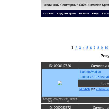
Главная
Загрузить фото
Новости
Видео
Катал
1
2
3
4
5
6
7
8
9
10
Рез
ID: 0000117526
Самолет и 
Starling Aviation
Boeing 727-2X8/Adv(
Комм
M-STAR
(cn
22687/17
Просмотров:
Комментариев:
663
0
ID: 0000083672
Самолет и