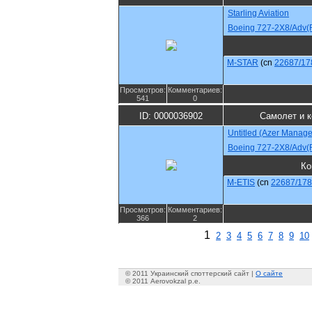
Starling Aviation
Boeing 727-2X8/Adv(
M-STAR
(cn
22687/17
Просмотров:
Комментариев:
541
0
ID: 0000036902
Самолет и 
Untitled (Azer Manag
Boeing 727-2X8/Adv(
Ко
M-ETIS
(cn
22687/17
Просмотров:
Комментариев:
366
2
1
2
3
4
5
6
7
8
9
10
© 2011 Украинский споттерский сайт |
О сайте
© 2011 Aerovokzal p.e.