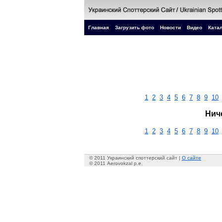
Главная
Загрузить фото
Новости
Видео
Катал
1
2
3
4
5
6
7
8
9
10
Нич
1
2
3
4
5
6
7
8
9
10
© 2011 Украинский споттерский сайт |
О сайте
© 2011 Aerovokzal p.e.