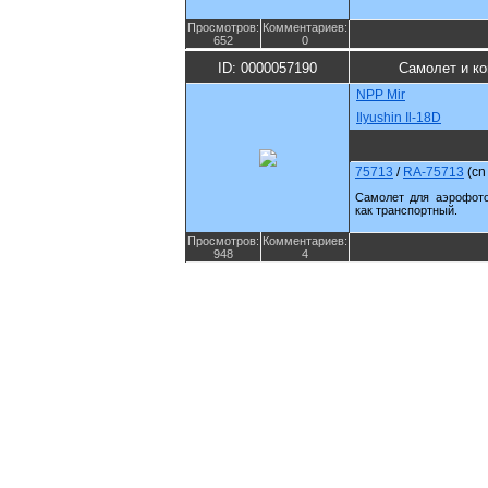
Просмотров:
Комментариев:
652
0
ID: 0000057190
Самолет и к
NPP Mir
Ilyushin Il-18D
75713
/
RA-75713
(c
Самолет для аэрофото
как транспортный.
Просмотров:
Комментариев:
948
4