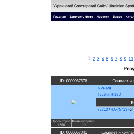
Главная
Загрузить фото
Новости
Видео
Катал
1
2
3
4
5
6
7
8
9
10
Рез
ID: 0000067578
Самолет и 
NPP Mir
Ilyushin Il-18D
К
75713
/
RA-75713
(c
Просмотров:
Комментариев:
1356
10
ID: 0000067041
Самолет и компа