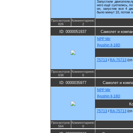
Запустили двигатели,п
него ещё суетились, п
он, запустив все 4 дв
было минут 10, потом з
Просмотров:
Комментариев:
826
2
ID: 0000051937
Самолет и компа
NPP Mir
Ilyushin Il-18D
75713
/
RA-75713
(c
Просмотров:
Комментариев:
638
0
ID: 0000035977
Самолет и комп
NPP Mir
Ilyushin Il-18D
К
75713
/
RA-75713
(c
Просмотров:
Комментариев:
564
0