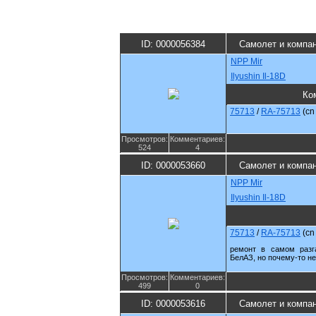
ID: 0000056384
Самолет и компа
NPP Mir
Ilyushin Il-18D
Ко
75713
/
RA-75713
(c
Просмотров:
Комментариев:
524
4
ID: 0000053660
Самолет и компа
NPP Mir
Ilyushin Il-18D
75713
/
RA-75713
(c
ремонт в самом разг
БелАЗ, но почему-то не
Просмотров:
Комментариев:
499
0
ID: 0000053616
Самолет и компа