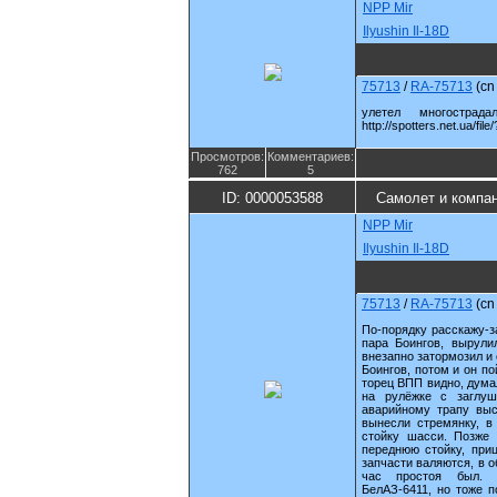
NPP Mir
Ilyushin Il-18D
75713
/
RA-75713
(c
улетел многостра
http://spotters.net.ua/fil
Просмотров:
Комментариев:
762
5
ID: 0000053588
Самолет и компа
NPP Mir
Ilyushin Il-18D
75713
/
RA-75713
(c
По-порядку расскажу-з
пара Боингов, вырули
внезапно затормозил и 
Боингов, потом и он по
торец ВПП видно, думал
на рулёжке с заглуш
аварийному трапу выс
вынесли стремянку, 
стойку шасси. Позже 
переднюю стойку, прице
запчасти валяются, в 
час простоя был. 
БелАЗ-6411, но тоже п