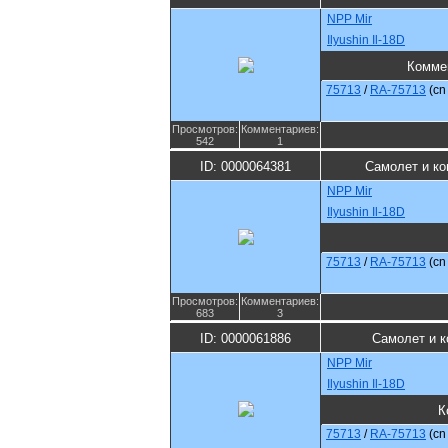
NPP Mir
Ilyushin Il-18D
Комме
75713
/
RA-75713
(c
Просмотров:
Комментариев:
542
1
ID: 0000064381
Самолет и ко
NPP Mir
Ilyushin Il-18D
75713
/
RA-75713
(c
Просмотров:
Комментариев:
683
3
ID: 0000061886
Самолет и к
NPP Mir
Ilyushin Il-18D
К
75713
/
RA-75713
(c